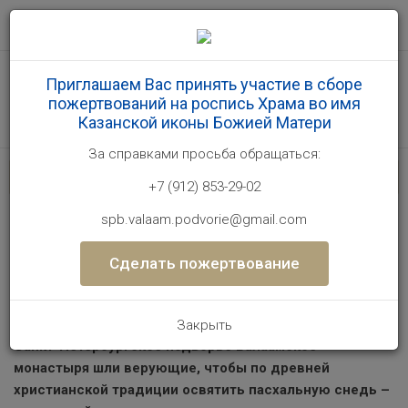
Главная
События
Приглашаем Вас принять участие в сборе
пожертвований на роспись Храма во имя
В Великую субботу на подворье прошло освящение
Казанской иконы Божией Матери
пасхальной снеди
За справками проcьба обращаться:
+7 (912) 853-29-02
В Великую субботу на подворье
прошло освящение пасхальной
spb.valaam.podvorie@gmail.com
снеди
Сделать пожертвование
Воскресенье, 24 апреля 2022
23 апреля в Великую субботу, в течение всего дня на
Закрыть
Санкт-Петербургское подворье Валаамское
монастыря шли верующие, чтобы по древней
христианской традиции освятить пасхальную снедь –