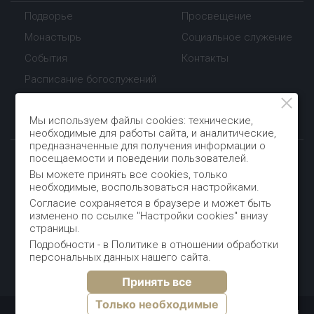
Подворье
Просвещение
Монастырь
Социальное служение
События
Контакты
Расписание богослужений
Мы используем файлы cookies: технические,
Контакты
необходимые для работы сайта, и аналитические,
предназначенные для получения информации о
посещаемости и поведении пользователей.
+7 (912) 853-29-02
Вы можете принять все cookies, только
необходимые, воспользоваться настройками.
Пн-Пт с 10:00 до 17:00
Согласие сохраняется в браузере и может быть
spb.valaam.podvorie@gmail.com
изменено по ссылке "Настройки cookies" внизу
страницы.
190020, Санкт-Петербург,
Подробности - в
Политике в отношении обработки
Нарвский пр., дом 1/29
персональных данных
нашего сайта.
Принять все
Только необходимые
Санкт-Петербургское подворье Валаамского монастыря