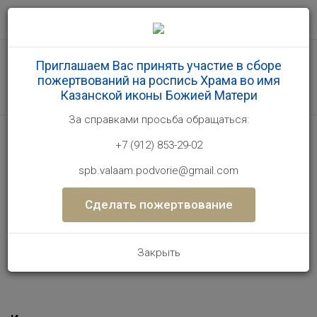
Главная
Валаамский монастырь
Приглашаем Вас принять участие в сборе
пожертвований на роспись Храма во имя
Валаамский монастырь | Валаам † Подворье
Казанской иконы Божией Матери
монастыря в Санкт-Петербурге, официальный сайт
За справками проcьба обращаться:
+7 (912) 853-29-02
Валаамский монастырь
spb.valaam.podvorie@gmail.com
Сделать пожертвование
Священноигумен монастыря
Закрыть