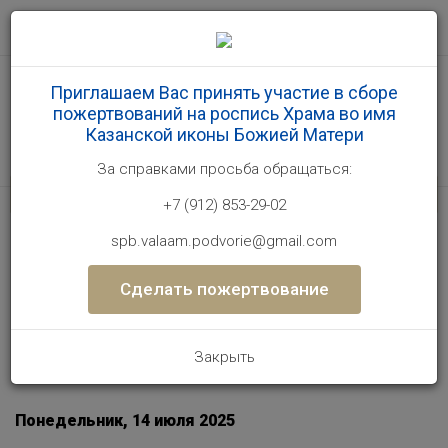
Главная
События
Приглашаем Вас принять участие в сборе
пожертвований на роспись Храма во имя
Торжественное освящение хоругвей, подготовленных
Казанской иконы Божией Матери
учащимися Иконописной мастерской подворья для
участников специальной военной операции
За справками проcьба обращаться:
+7 (912) 853-29-02
Торжественное освящение
spb.valaam.podvorie@gmail.com
хоругвей, подготовленных
учащимися Иконописной
Сделать пожертвование
мастерской подворья для
участников специальной военной
операции
Закрыть
Понедельник, 14 июля 2025