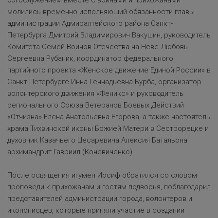
богослужением вместе с воинами и прихожанами
молились временно исполняющий обязанности главы
администрации Адмиралтейского района Санкт-
Петербурга Дмитрий Владимирович Вакушин, руководитель
Комитета Семей Воинов Отечества на Неве Любовь
Сергеевна Рубаник, координатор федерального
партийного проекта «Женское движение Единой России» в
Санкт-Петербурге Инна Геннадьевна Бурба, организатор
волонтерского движения «Феникс» и руководитель
регионального Союза Ветеранов Боевых Действий
«Отчизна» Елена Анатольевна Егорова, а также настоятель
храма Тихвинской иконы Божией Матери в Сестрорецке и
духовник Казачьего Цесаревича Алексия Батальона
архимандрит Гавриил (Коневиченко).
После освящения игумен Иосиф обратился со словом
проповеди к прихожанам и гостям подворья, поблагодарил
представителей администрации города, волонтеров и
иконописцев, которые приняли участие в создании