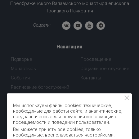
Преображенского Валаамского монастыря епископа
Троицкого Панкратия
Соцсети:
Навигация
Подворье
Просвещение
Монастырь
Социальное служение
События
Контакты
Расписание богослужений
Мы используем файлы cookies: технические,
Контакты
необходимые для работы сайта, и аналитические,
предназначенные для получения информации о
посещаемости и поведении пользователей.
+7 (912) 853-29-02
Вы можете принять все cookies, только
необходимые, воспользоваться настройками.
Пн-Пт с 10:00 до 17:00