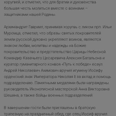
хоругвей, и отметил, что для братии и духовенства
большая честь молиться вместе с воинами –
защитниками нашей Родины.
Архимандрит Гавриил, принимая хоругвь с ликом прп. Ильи
Муромца, отметил, что образы святых покровителей
земли русской духовно укрепляют воинов, являются
знаком любви, молитвы и надежды на Божие
покровительство и предстательство Царицы Небесной.
Командир Казачьего Цесаревича Алексия Батальона и
куратор гуманитарного конвоя «Путь к победе» есаул
Андрей Николаевич Ахимович вручил игумену Иосифу
орденский знак Императора Николая II за вклад и помощь
подразделению. Памятными медалями были награждены
руководитель Иконописной мастерской Анна Викторовна
Шешина, а также бойцы военных подразделений.
В завершении гости были приглашены в братскую
трапезную на праздничный обед, где отец Иосиф вручил